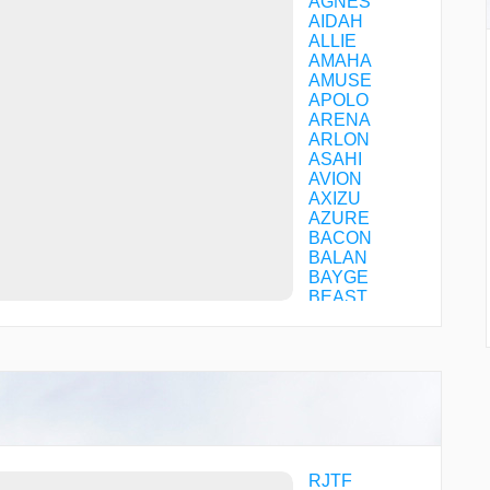
AGNES
AIDAH
ALLIE
AMAHA
AMUSE
APOLO
ARENA
ARLON
ASAHI
AVION
AXIZU
AZURE
BACON
BALAN
BAYGE
BEAST
BIBLO
BLOOM
BONDO
BONUS
BRASS
CACAO
CACHE
CAMEL
CANAL
RJTF