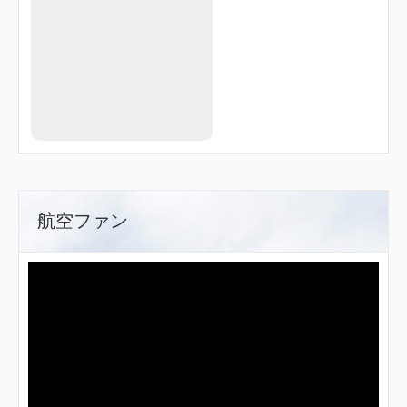
ORION
PEGAS
PERCH
PHLOX
ROUGE
RYUGA
SAMMY
SEDNA
SOHSA
TEMIS
TETRA
TSUGA
TWINS
航空ファン
TYLER
VIRGO