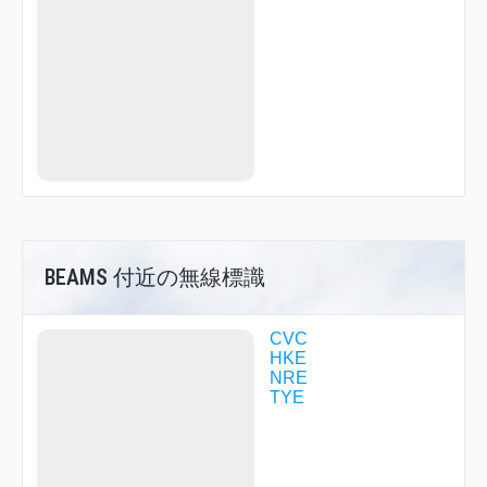
GIINA
GIMLI
GREBE
GUMYO
HARPS
HONDA
HUC16
HUC20
HUC97
INUBO
JELLY
KOALA
KONAN
KOTBE
BEAMS 付近の無線標識
KUJYU
LAKES
LAPIS
CVC
MACRO
HKE
MELON
NRE
NANSO
TYE
NORMA
NYLON
OJC17
OJC32
OJC36