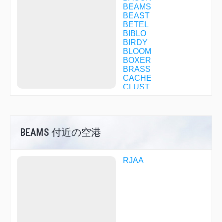
BEAMS
BEAST
BETEL
BIBLO
BIRDY
BLOOM
BOXER
BRASS
CACHE
CLUST
COSMO
COUPE
CREEK
CROWN
BEAMS 付近の空港
CURRY
CUTIE
CYGNY
DAITO
RJAA
DATUM
DEANE
DELCA
DYUKE
ELGAR
FIONA
GEMIN