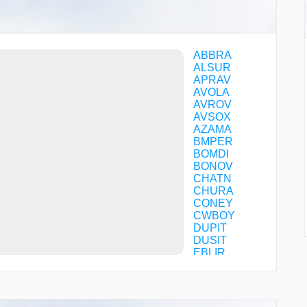
ABBRA
ALSUR
APRAV
AVOLA
AVROV
AVSOX
AZAMA
BMPER
BOMDI
BONOV
CHATN
CHURA
CONEY
CWBOY
DUPIT
DUSIT
EBLIR
EISAR
ENDER
FUUSE
GADEK