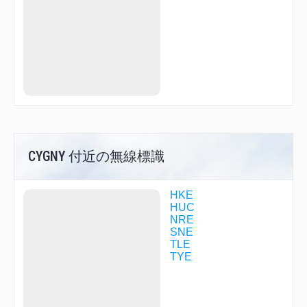
DENNY
DOMEL
DOYLE
DREAD
DYUKE
GAMAR
GATE
GEMIN
GIMLI
GREBE
GUMYO
HONDA
HUC01
CYGNY 付近の無線標識
HUC06
HUC08
HUC11
HKE
HUC13
HUC
HUC14
NRE
HUC15
SNE
HUC16
TLE
HUC18
TYE
HUC20
HUC21
HUC41
HUC51