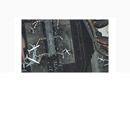
NINJA
NITRO
NORMA
NYLON
OASIS
ORION
PEGAS
PERCH
PHLOX
PIXUS
PLUTO
R1699
RYUGA
SALVO
SAMMY
SASMA
SAVER
SCREW
SHT01
SHT11
SHT15
SHT17
おすすめ商品
SHT25
SHT71
SMILE