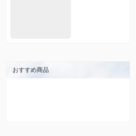
HUC59
HUC60
HUC61
HUC90
HUC95
HUC96
HUC97
HUC98
JOBAN
JONAN
KAIJI
KASMI
KOALA
おすすめ商品
KOKAI
KONAN
LAKES
LAPIS
LARKS
LUBBY
LUNAR
MARCH
MESSE
METIS
NEXUS
NIFTY