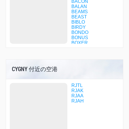
BACON
BALAN
BEAMS
BEAST
BIBLO
BIRDY
BONDO
BONUS
BOXER
BROOK
CHIBA
COLOR
COMET
CYGNY 付近の空港
COSMO
COUPE
CREEK
CROWN
RJTL
CURRY
RJAK
CYGNY
RJAA
DAIYA
RJAH
DAMBO
DARKS
DATUM
DEANE
DELCA