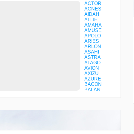
ACTOR
AGNES
AIDAH
ALLIE
AMAHA
AMUSE
APOLO
ARIES
ARLON
ASAHI
ASTRA
ATAGO
AVION
AXIZU
AZURE
BACON
BALAN
BAYGE
BEAST
BIBLO
BIRDY
BLOOM
BONDO
BONUS
BOXER