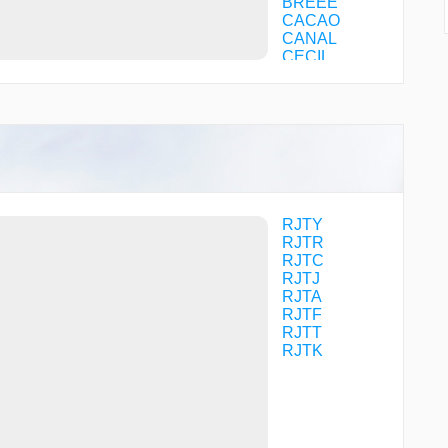
BREEE
CACAO
CANAL
CECIL
CHEIN
CIDER
CISCO
COGPA
CORRN
COYEE
CREST
CURVY
DREAM
RJTY
DROMP
RJTR
EDARR
RJTC
EGAWA
RJTJ
HALHI
RJTA
HAUSS
RJTF
HILLS
RJTT
HME02
RJTK
HME03
HME07
HME32
HME39
HOJYO