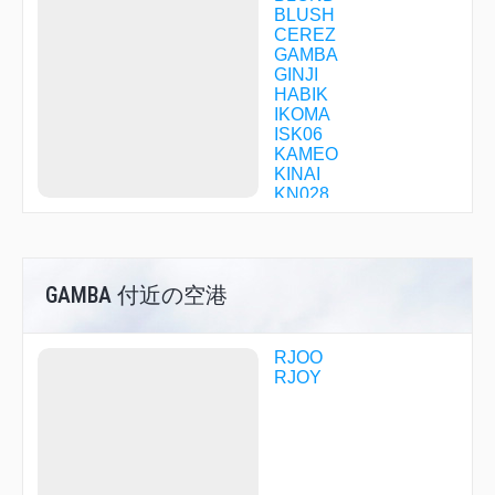
BLUSH
CEREZ
GAMBA
GINJI
HABIK
IKOMA
ISK06
KAMEO
KINAI
KN028
KN038
KN058
KNE06
KNE14
GAMBA 付近の空港
KNE31
KNE34
KNE35
KNE39
RJOO
KNE52
RJOY
KNE53
KNE88
KODAI
KOSAK
KYOTO
KYUHO