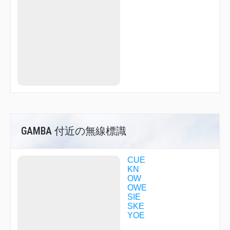
MAIDO
MIDOH
MIRAI
NANKO
NARAH
NATEN
OGURA
OKINI
OTABE
R1713
SANDA
SIGAK
TENMA
TENRI
GAMBA 付近の無線標識
UMEDA
YAGYU
YODOH
CUE
YOE12
KN
OW
OWE
SIE
SKE
YOE