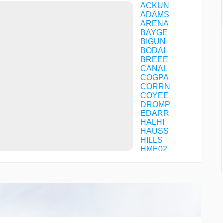
ACKUN
ADAMS
ARENA
BAYGE
BIGUN
BODAI
BREEE
CANAL
COGPA
CORRN
COYEE
DROMP
EDARR
HALHI
HAUSS
HILLS
HME02
HME07
HOJYO
IMOTU
JENEL
JOHNS
KAIHO
KAMAT
KANAI