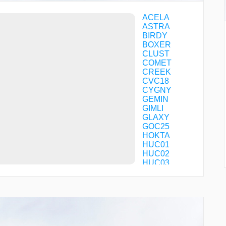
ACELA
ASTRA
BIRDY
BOXER
CLUST
COMET
CREEK
CVC18
CYGNY
GEMIN
GIMLI
GLAXY
GOC25
HOKTA
HUC01
HUC02
HUC03
HUC06
HUC08
HUC11
HUC12
HUC13
HUC14