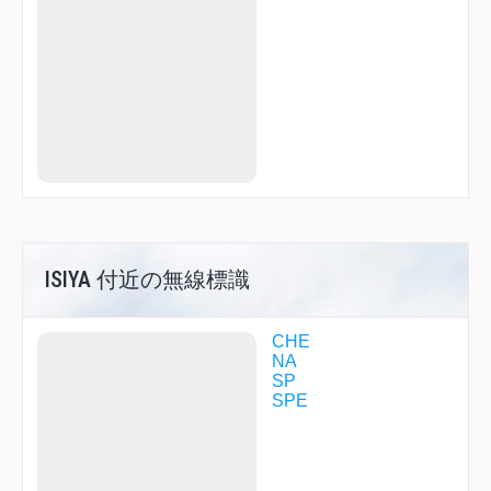
WAKSA
WHITE
YOHCK
YOSEI
YUNEY
ZYT00
ZYT02
ZYT03
ZYT06
ZYT13
ZYT16
ZYT20
ZYT23
ZYT25
ISIYA 付近の無線標識
ZYT61
ZYT84
ZYT97
CHE
NA
SP
SPE