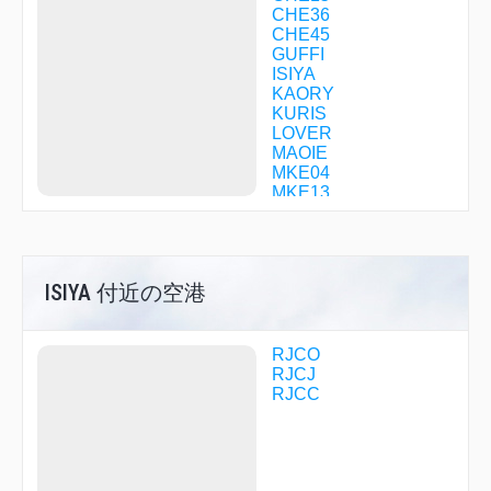
CHE36
CHE45
GUFFI
ISIYA
KAORY
KURIS
LOVER
MAOIE
MKE04
MKE13
NACKS
R1709
R1710
R2922
ISIYA 付近の空港
SHINE
SPE07
SPE08
SPE09
RJCO
SPE11
RJCJ
SPE40
RJCC
SPE43
SPE53
SUIKA
TENSI
TOMAM