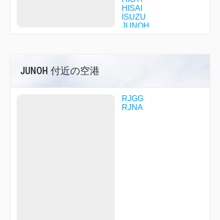
HISAI
ISUZU
JUNOH
KCC05
KCC23
KCC25
KCC31
JUNOH 付近の空港
KOHWA
KOZUN
KUMOZ
LICOR
RJGG
MALUS
RJNA
MEOTO
MINEL
OGAKI
ORVIL
OWARI
PASSO
PIASS
PIXIE
POKER
POLPO
PONTE
PROBE