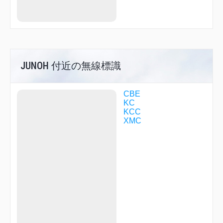
QUEST
R1705
RITTO
SANGU
SHTLE
SOLON
TITAN
UENOH
JUNOH 付近の無線標識
VENTO
WILBA
YOKKA
CBE
YUUNO
KC
KCC
XMC