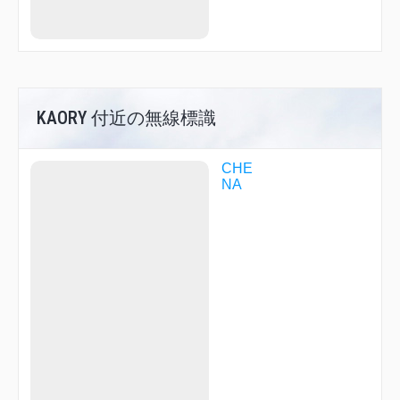
ZYT02
ZYT03
ZYT06
ZYT09
ZYT13
ZYT16
ZYT20
ZYT23
KAORY 付近の無線標識
ZYT25
ZYT61
ZYT84
CHE
ZYT97
NA