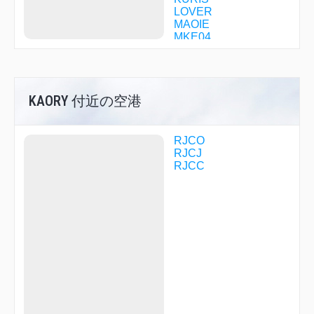
LOVER
MAOIE
MKE04
MKE13
NACKS
R1709
R1710
KAORY 付近の空港
R2922
SHINE
SPE08
SPE09
RJCO
SPE11
RJCJ
SPE40
RJCC
SPE43
SPE53
SUIKA
TENSI
TOMAM
WAKSA
WHITE
YOHCK
YOSEI
YUNEY
ZYT00