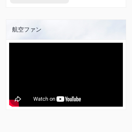
SIOJI
STEEL
SUMAR
TENMA
TME02
TME38
航空ファン
TSC17
UMEDA
YODOH
YOE12
YOE18
ZELDA