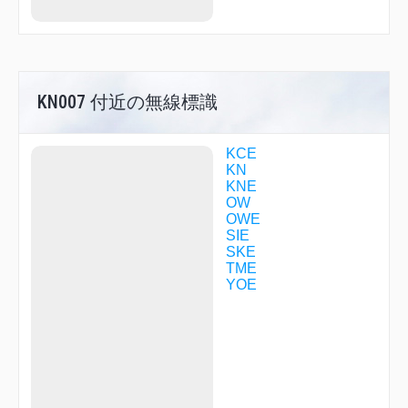
KNE35
KNE39
KNE52
KNE53
KNE65
KNE88
KN007 付近の無線標識
KOSAK
KYUHO
LILAC
KCE
LUIGE
KN
MAIDO
KNE
MAIKO
OW
MARIN
OWE
MAYAH
SIE
MIDOH
SKE
MIKAN
TME
NANKO
YOE
NATEN
OGURA
PROOF
R1713
R1760
R3028
REVUE