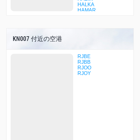
HALKA
HAMAR
HIDAK
IKD06
IKOMA
ISK06
KN007 付近の空港
JANET
JENNY
JOLLY
JULIA
RJBE
KAINA
RJBB
KD068
RJOO
KINAI
RJOY
KN007
KN028
KN038
KN058
KNE01
KNE02
KNE06
KNE08
KNE10
KNE14
KNE31
KNE34