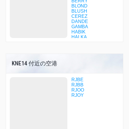
BERRY
BLOND
BLUSH
CEREZ
DANDE
GAMBA
HABIK
HALKA
HAMAR
HIDAK
IKD06
IKOMA
KNE14 付近の空港
ISK06
JANET
JENNY
JOLLY
RJBE
JULIA
RJBB
KAINA
RJOO
KD068
RJOY
KINAI
KN007
KN028
KN038
KN058
KNE01