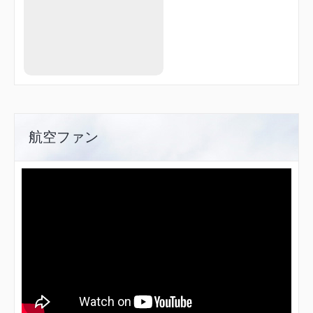
OGURA
PROOF
R1713
R1760
R3028
REVUE
SIOJI
STEEL
SUMAR
TENMA
TME02
航空ファン
TME38
TSC17
UMEDA
YODOH
YOE12
YOE18
ZELDA