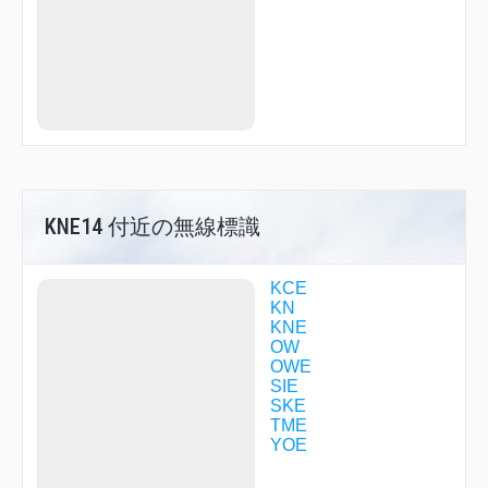
KNE02
KNE06
KNE08
KNE10
KNE14
KNE31
KNE34
KNE35
KNE39
KNE52
KNE53
KNE65
KNE14 付近の無線標識
KNE88
KOSAK
KYUHO
KCE
LILAC
KN
LUIGE
KNE
MAIDO
OW
MAIKO
OWE
MARIN
SIE
MAYAH
SKE
MIDOH
TME
MIKAN
YOE
NANKO
NATEN