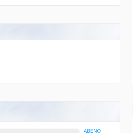
ABENO