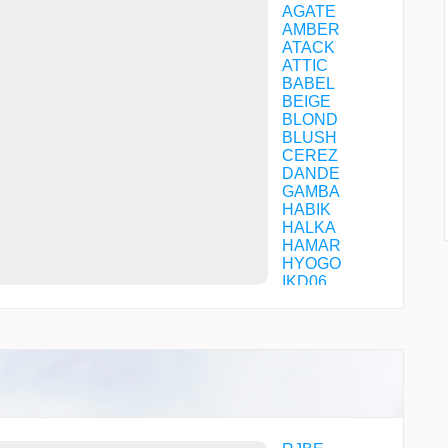
AGATE
AMBER
ATACK
ATTIC
BABEL
BEIGE
BLOND
BLUSH
CEREZ
DANDE
GAMBA
HABIK
HALKA
HAMAR
HYOGO
IKD06
IKOMA
ISK06
JANET
JENNY
JULIA
KAINA
KAMEO
KD068
KINAI