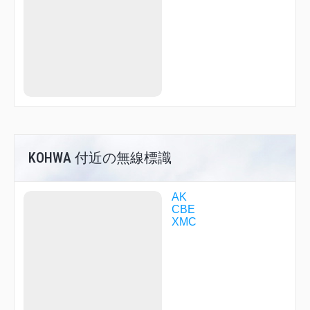
SOLON
TITAN
TOHME
TRIKE
VENTO
WILBA
YUUNO
KOHWA 付近の無線標識
AK
CBE
XMC