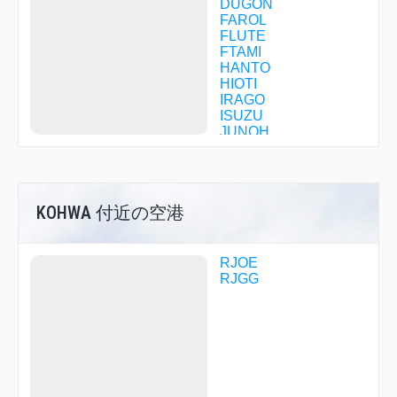
DUGON
FAROL
FLUTE
FTAMI
HANTO
HIOTI
IRAGO
ISUZU
JUNOH
KOHWA
KOZUN
KUMOZ
LAGNA
KOHWA 付近の空港
MALUS
MEOTO
MINEL
MORIZ
RJOE
ORVIL
RJGG
PIXIE
POKER
POLPO
PONTE
PROBE
SHIMA
SHTLE