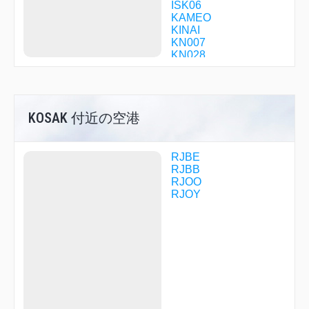
ISK06
KAMEO
KINAI
KN007
KN028
KN038
KN058
KNE01
KNE02
KOSAK 付近の空港
KNE06
KNE14
KNE31
KNE34
RJBE
KNE35
RJBB
KNE39
RJOO
KNE52
RJOY
KNE53
KNE88
KOSAK
KYOTO
KYUHO
MAIDO
MAYAH
MIDOH
MIRAI