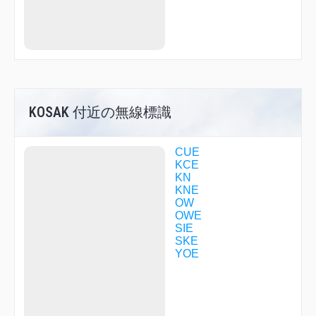
NANKO
NARAH
NATEN
OGURA
OKINI
OTABE
R1713
R1760
R3028
KOSAK 付近の無線標識
RIDGE
SANDA
SOMEI
CUE
TENMA
KCE
TENRI
KN
TME38
KNE
UMEDA
OW
YAGYU
OWE
YODOH
SIE
YOE12
SKE
YOE18
YOE