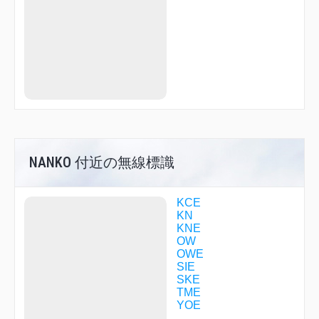
KNE06
KNE08
KNE10
KNE14
KNE31
KNE34
KNE35
KNE39
KNE52
KNE53
KNE65
KNE88
KOSAK
NANKO 付近の無線標識
KYOTO
KYUHO
LILAC
KCE
LUIGE
KN
MAIDO
KNE
MAIKO
OW
MARIN
OWE
MAYAH
SIE
MIDOH
SKE
MIKAN
TME
NANKO
YOE
NARAH