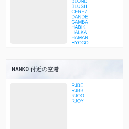
BLOND
BLUSH
CEREZ
DANDE
GAMBA
HABIK
HALKA
HAMAR
HYOGO
IKD06
IKOMA
ISK06
JANET
NANKO 付近の空港
JENNY
JULIA
KAINA
KAMEO
RJBE
KD068
RJBB
KINAI
RJOO
KN007
RJOY
KN028
KN038
KN058
KNE01
KNE02