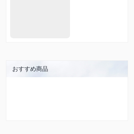
NATEN
OGURA
OKINI
R1713
R1760
R3028
SANDA
SIOJI
SUMAR
TENMA
TME02
TME38
UMEDA
おすすめ商品
YODOH
YOE12
YOE18
ZELDA