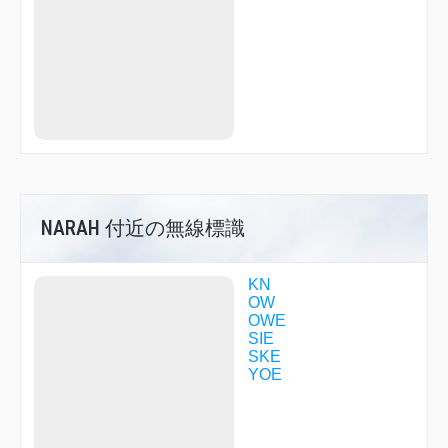
NANKO
NARAH
NATEN
OGURA
OKINI
OTABE
R1713
RIDGE
SIGAK
SOMEI
TENMA
TENRI
UMEDA
NARAH 付近の無線標識
YAGYU
YODOH
YOE12
KN
OW
OWE
SIE
SKE
YOE