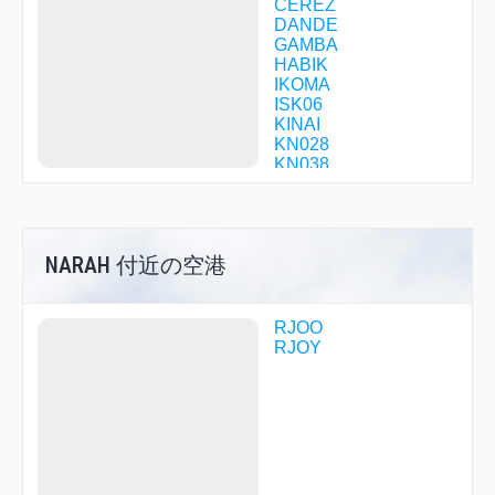
CEREZ
DANDE
GAMBA
HABIK
IKOMA
ISK06
KINAI
KN028
KN038
KN058
KNE06
KNE31
KNE34
NARAH 付近の空港
KNE35
KNE39
KNE52
KNE53
RJOO
KNE88
RJOY
KODAI
KOSAK
KYOTO
KYUHO
MAIDO
MIDOH
MIRAI