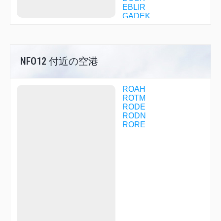
EBLIR
GADEK
GOROK
GRASE
HABUU
HASSA
NFO12 付近の空港
HENAV
HUSUT
IMONO
ITMAN
ROAH
JILEE
ROTM
KAD01
RODE
KAD02
RODN
KAD03
RORE
KAD13
KAD14
KAD15
KAD16
KASSY
KDABR
KELLY
KKOLB
KOCIN
LETOX
LOHAS