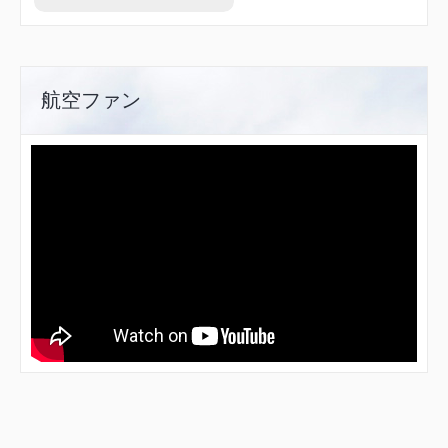
NHC17
NHC18
NHC19
NHC24
NHC31
NHC32
航空ファン
NHC33
NHC35
NHC60
NHC66
NHC94
NHC99
NUGAP
NUNDE
OKUMA
R1734
R1735
R1737
R5000
R5001
SADIE
SAVOM
SEBAM
SNUUP
STELA