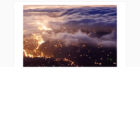
TADIR
TIC16
TIC18
TUCOF
TUKUP
URASO
WOOJI
YODAH
YUSKE
YVETT
ZANPA
おすすめ商品