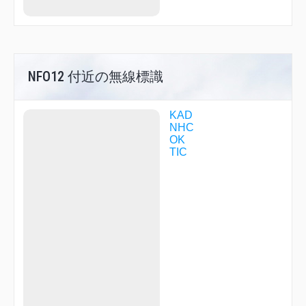
MAZDA
MEBET
MIXER
MRRTY
NABEE
NANJO
NFO12 付近の無線標識
NFO08
NFO11
NFO12
KAD
NFO17
NHC
NFO20
OK
NFO23
TIC
NFO25
NFO30
NFO63
NFO66
NFO99
NHC02
NHC05
NHC06
NHC10
NHC11
NHC12
NHC14