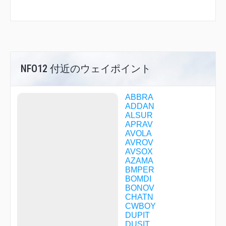
NFO12 付近のウェイポイント
ABBRA
ADDAN
ALSUR
APRAV
AVOLA
AVROV
AVSOX
AZAMA
BMPER
BOMDI
BONOV
CHATN
CWBOY
DUPIT
DUSIT