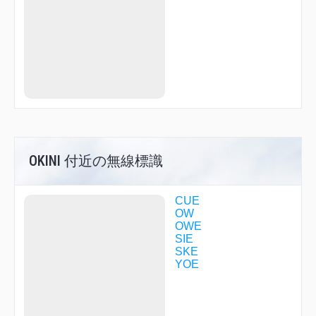
SANDA
SIGAK
TENMA
TENRI
UMEDA
YAGYU
YODOH
OKINI 付近の無線標識
CUE
OW
OWE
SIE
SKE
YOE