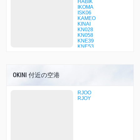
HABIK
IKOMA
ISK06
KAMEO
KINAI
KN028
KN058
KNE39
KNE53
KNE88
KODAI
KOSAK
KRAMA
OKINI 付近の空港
KYOTO
KYUHO
MAIDO
MIDOH
RJOO
MIRAI
RJOY
NANKO
NARAH
NATEN
OGURA
OKINI
OTABE
R1713