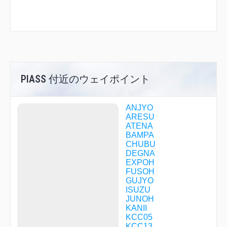
PIASS 付近のウェイポイント
ANJYO
ARESU
ATENA
BAMPA
CHUBU
DEGNA
EXPOH
FUSOH
GUJYO
ISUZU
JUNOH
KANII
KCC05
KCC13