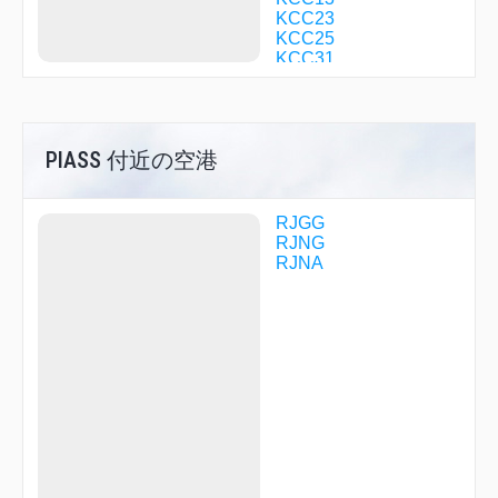
KCC23
KCC25
KCC31
KOMAK
KOZUN
KULMA
KUMOZ
PIASS 付近の空港
LAGNA
LICOR
MALUS
MEIJI
RJGG
MINEL
RJNG
MORIZ
RJNA
OGAKI
ORVIL
OWARI
PASSO
PIASS
POKER
PONTE
QUEST
R1705
SHATI
SHTLE