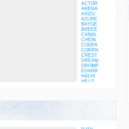
ACTOR
ARENA
AXIZU
AZURE
BAYGE
BREEE
CANAL
CHEIN
COGPA
CORRN
CREST
DREAM
DROMP
EDARR
HALHI
HILLS
HME02
HME03
HME07
HME32
HME39
HOJYO
HYE07
HYE14
HYE15