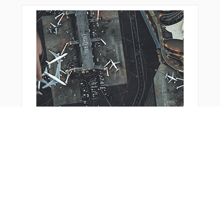
OBITU
OJC17
OJC24
OJC25
OJC32
OJC36
OPARL
OPPAR
PLUTO
R1719
R1720
R1721
RECTO
SALVO
SAVER
SAZAN
SINGO
SMILE
SNE11
SOGAR
おすすめ商品
TAURA
TAYAS
TET01
TET08
TOMAS