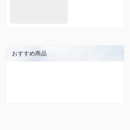
KAIHO
KAIJI
KAMAT
KANOH
KASAI
KOITO
KOTBE
KRURI
KZE03
KZE04
おすすめ商品
KZE07
LOCUP
LUBBY
MACRO
MESSE
MICKY
MIURA
NANSO
NECTA
NITRO
NJA15
NJA70
NYLON
OASIS