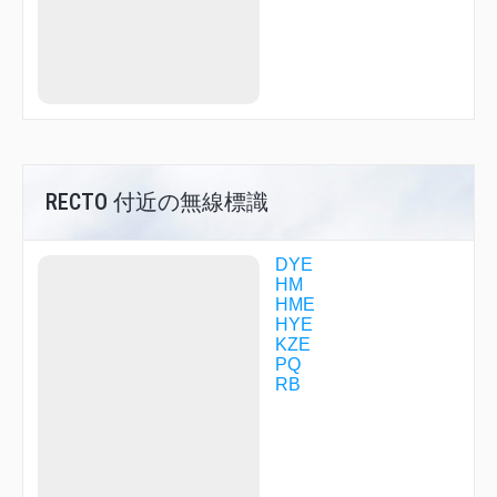
CURVY
CUTIE
DAIYA
DAMBO
DARKS
DATUM
DEANE
DELCA
DOMEL
DOYLE
RECTO 付近の無線標識
DREAM
DROMP
DYUKE
DYE
EDARR
HM
EGAWA
HME
HILLS
HYE
HME02
KZE
HME03
PQ
HME07
RB
HME32
HME39
HOJYO
HONDA
JONAN
JYOGA