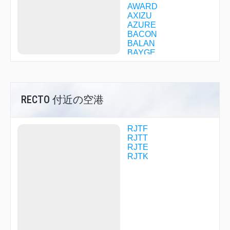
AWARD
AXIZU
AZURE
BACON
BALAN
BAYGE
BEAST
BIBLO
BLOOM
BONDO
RECTO 付近の空港
BONUS
BRASS
CACAO
CACHE
RJTF
CAMEL
RJTT
CANAL
RJTE
CECIL
RJTK
CHEIN
CHIBA
CIDER
CISCO
CLOAK
COUPE
CREAM
CREST