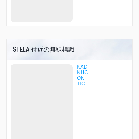
LOHAS
MAZDA
MEBET
MIXER
MIZAR
NANCY
NFO08
NFO11
NFO12
STELA 付近の無線標識
NFO23
NFO25
NFO66
KAD
NFO99
NHC
NHC02
OK
NHC05
TIC
NHC06
NHC10
NHC11
NHC12
NHC14
NHC15
NHC17
NHC18
NHC19
NHC24