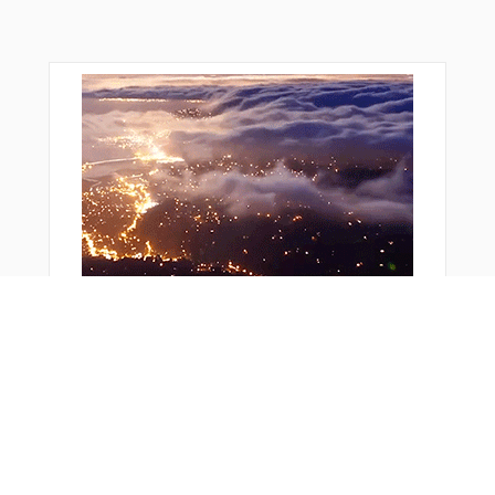
STELA
TADIR
TIC16
TUCOF
URASO
WOOJI
YODAH
YVETT
YYODA
ZANPA
おすすめ商品