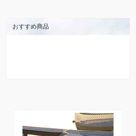
NHC14
NHC15
NHC17
NHC18
NHC19
おすすめ商品
NHC24
NHC31
NHC32
NHC33
NHC35
NHC39
NHC60
NHC66
NHC94
NHC99
NUDUS
NUGAP
NUNDE
OKUMA
OMAPA
R1734
R1735
R1737
R5000
R5001