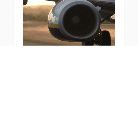
SADIE
SAVOM
SEBAM
SHOGN
SNUUP
STELA
TADIR
TIC16
TIC18
TUCOF
TUKUP
URASO
WOOJI
YODAH
おすすめ商品
YVETT
YYODA
ZANPA