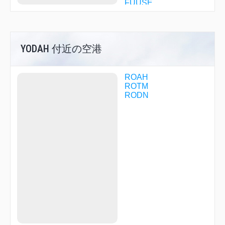
FUUSE
GADEK
GOROK
GRASE
HABUU
YODAH 付近の空港
HASSA
HENAV
HUSUT
IMONO
ROAH
ITMAN
ROTM
JILEE
RODN
KAD00
KAD01
KAD02
KAD03
KAD13
KAD14
KAD15
KAD16
KASSY
KDABR
KELLY
KIZNA
KKOLB
KOCIN