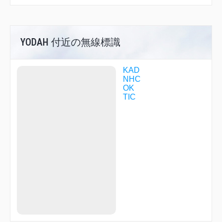
LETOX
LOHAS
MAZDA
MEBET
MIXER
YODAH 付近の無線標識
MIZAR
MRRTY
NABEE
KAD
NFO08
NHC
NFO11
OK
NFO12
TIC
NFO17
NFO20
NFO23
NFO25
NFO30
NFO63
NFO66
NFO99
NHC02
NHC05
NHC06
NHC10
NHC11
NHC12