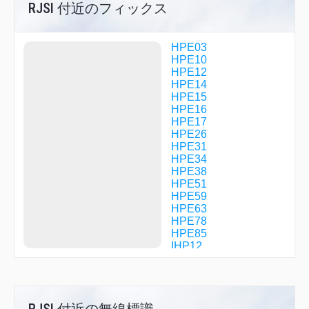
RJSI 付近のフィックス
HPE03
HPE10
HPE12
HPE14
HPE15
HPE16
HPE17
HPE26
HPE31
HPE34
HPE38
HPE51
HPE59
HPE63
HPE78
HPE85
IHP12
MORIO
R1706
RJSI 付近の無線標識