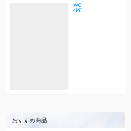
NEU06
IWC
NEU12
KPE
NEU13
NEU15
NEU16
NEU18
NEU21
NEU27
NEU38
NEU83
NEU90
NEU99
ONDOC
OZEKI
R3027
RKSHI
ROBIN
ROMAN
SQRUM
SUNFL
TAEKO
TONOH
おすすめ商品
UWATE
YANAI
YOKOZ