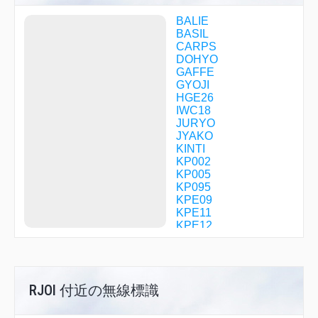
BALIE
BASIL
CARPS
DOHYO
GAFFE
GYOJI
HGE26
IWC18
JURYO
JYAKO
KINTI
KP002
KP005
KP095
KPE09
KPE11
KPE12
KPE22
KPE40
KRETA
LAKAN
RJOI 付近の無線標識
MIKAS
NEU01
NEU05