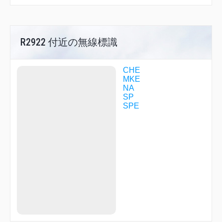
YOKOH
YOSEI
YOSHA
YOTEI
YUKI
R2922 付近の無線標識
YUKII
YUNEY
ZYT00
CHE
ZYT02
MKE
ZYT03
NA
ZYT06
SP
ZYT11
SPE
ZYT13
ZYT15
ZYT16
ZYT18
ZYT20
ZYT23
ZYT25
ZYT61
ZYT84
ZYT97
ZYT99