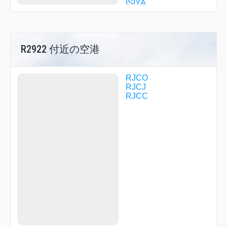
ISIYA
KAORY
KOMAI
KURIS
LOVER
R2922 付近の空港
MAOIE
MIREI
MKE04
MKE13
RJCO
NACKS
RJCJ
R1709
RJCC
R1710
R2922
REZOT
SHINE
SPE09
SPE11
SPE43
SPE53
TENSI
TOMAM
WAKSA
WHITE
YODAI
YOHCK