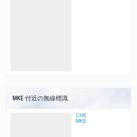
YODAI
YOKOH
YOSEI
YOSHA
YOTEI
YUKI
YUKII
ZYT06
ZYT09
ZYT11
ZYT15
ZYT18
ZYT23
ZYT61
ZYT84
ZYT97
ZYT99
MKE 付近の無線標識
CHE
MKE