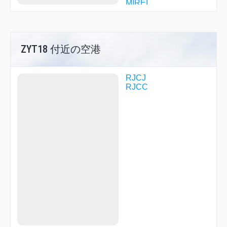
MIREI
MKE04
MKE13
NASEL
NAVER
ZYT18 付近の空港
R1709
R1710
R2922
TENSI
RJCJ
YODAI
RJCC
YOKOH
YOSEI
YOSHA
YOTEI
YUKI
YUKII
ZYT06
ZYT09
ZYT11
ZYT15
ZYT18
ZYT23
ZYT61
ZYT84
ZYT99