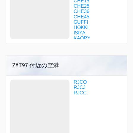
CHE15
CHE25
CHE36
CHE45
GUFFI
HOKKI
ISIYA
KAORY
KURIS
LOVER
MAOIE
MIREI
ZYT97 付近の空港
MKE04
MKE13
NACKS
R1709
RJCO
R1710
RJCJ
R2922
RJCC
REZOT
SHINE
SPE07
SPE08
SPE09
SPE11
SPE40