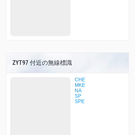
SPE43
SPE53
TENSI
TOMAM
WAKSA
WHITE
YODAI
YOHCK
YOSEI
YOSHA
YOTEI
YUNEY
ZYT97 付近の無線標識
ZYT00
ZYT02
ZYT03
CHE
ZYT06
MKE
ZYT11
NA
ZYT13
SP
ZYT15
SPE
ZYT16
ZYT20
ZYT23
ZYT25
ZYT61
ZYT84