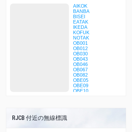
AIKOK
BANBA
BISEI
EATAK
IKEDA
KOFUK
NOTAK
OB001
OB012
OB030
OB043
OB046
OB067
OB082
OBE05
OBE09
OBE10
OBE11
OBE12
OBE19
OBE45
RJCB 付近の無線標識
OBE50
R1714
SAIRO