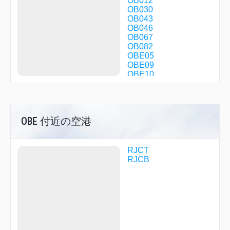
OB012
OB030
OB043
OB046
OB067
OB082
OBE05
OBE09
OBE10
OBE11
OBE12
OBE19
OBE45
OBE 付近の空港
OBE50
R1714
SAIRO
TAIKI
RJCT
RJCB