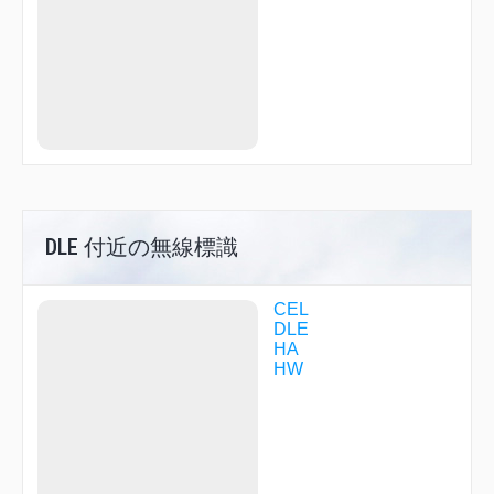
DV560
DV561
DV562
DV563
DV564
DV572
DV573
DV574
DV581
DV582
DV583
DV584
DV590
DLE 付近の無線標識
DV591
DV600
DV601
CEL
DV602
DLE
DV606
HA
DV610
HW
DV611
DV612
DV616
DV636
DVW09
DVW12