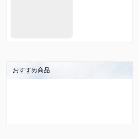
DVW13
DVW14
HAD20
HAD65
HAD75
HBD14
HSE07
HSE34
HSW57
NIE05
NIE10
NORTA
ODINI
おすすめ商品
PERIK
R2134
R2135
R2136
R2137
RW27L
SOVIP
TOMKI
UPDAT
VE264
XAVER