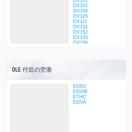
DV101
DV102
DV104
DV105
DV111
DV151
DV152
DV155
DV156
DV157
DV200
DV201
DV202
DLE 付近の空港
DV203
DV250
DV251
DV253
EDDV
DV254
EDVM
DV400
ETHC
DV460
EDVA
DV490
DV491
DV500
DV501
DV502