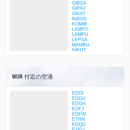
GIBSA
GIPAV
GISAT
INBOS
KOMIB
LAMPO
LAMPU
LEPSA
MAMBU
NIKUT
NSN25
NSN26
NSN38
NSN66
WUR 付近の空港
NSN67
NSN75
OLDIN
OLUXU
EDGI
OSBIT
EDGU
QG001
EDGH
QG002
EDFJ
QG003
EDFW
QG004
ETHN
QG021
EDQG
QG022
ETEU