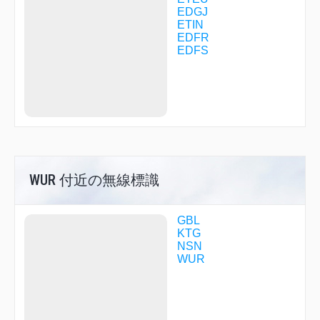
QG023
EDGJ
QG024
ETIN
QG025
EDFR
QG080
EDFS
QG081
QG082
QG083
QG084
QG260
QG261
QG262
QG263
QG264
R1810
WUR 付近の無線標識
RASPU
SODGU
TAKUT
GBL
TINOD
KTG
TOSTU
NSN
WUR