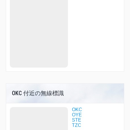
SOUJA
TAROH
TZC09
TZC36
YUBAR
OKC 付近の無線標識
OKC
OYE
STE
TZC