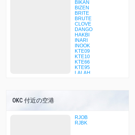
BIKAN
BIZEN
BRITE
BRUTE
CLOVE
DANGO
HAKBI
INARI
INOOK
KTE09
KTE10
KTE66
KTE95
LALAH
MOMOT
NIKAK
PIONE
POPAI
OKC 付近の空港
SAEKI
SARUU
SAYHO
SAYOH
RJOB
SETOH
RJBK
SHION
SIMAG