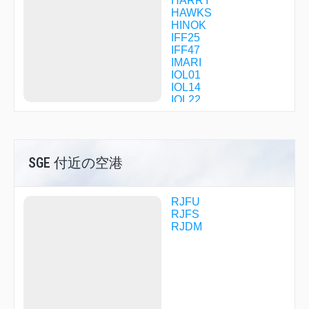
HARRY
HAWKS
HINOK
IFF25
IFF47
IMARI
IOL01
IOL14
IOL22
IOL79
KAGUH
KAHOC
KUE31
SGE 付近の空港
KUE41
KUE98
KUE99
LEVEE
RJFU
MISMI
RJFS
MITCH
RJDM
MIZMA
MOSSA
OBAMA
OGORI
OHGIE
OLE03