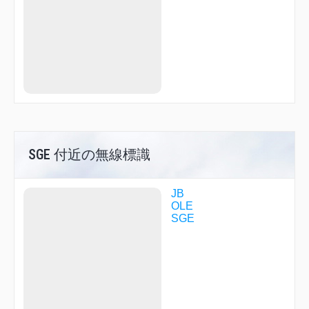
OLE04
OLE07
OLE09
OLE14
OLE50
OLE60
OLE99
OMUTA
ONOJO
PADDY
R1718
SACHI
SASSY
SGE 付近の無線標識
SIOTA
TAIME
TAKAK
JB
TAKAS
OLE
TAKEO
SGE
UMAKA
YAMEK
YURRY