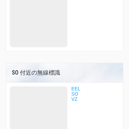
LUGUM
MAXUN
SOMPO
SOPIX
TEMLU
TEMLU
VEDAM
WE200
WE201
WE202
WE301
WE302
SO 付近の無線標識
EEL
SO
VZ