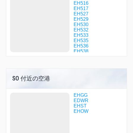
EH516
EH517
EH527
EH529
EH530
EH532
EH533
EH535
EH536
EH538
EH539
EH740
EH741
EH742
SO 付近の空港
ELBEK
EMDIN
GETSI
JUIST
EHGG
KUBAT
EDWR
KUBAT
EHST
LABIL
EHOW
LABIL
LARBO
LEKMO
LUGUM