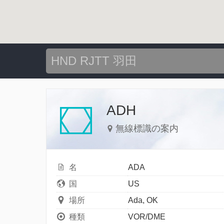
ADH
無線標識の案内
名
ADA
国
US
場所
Ada, OK
種類
VOR/DME