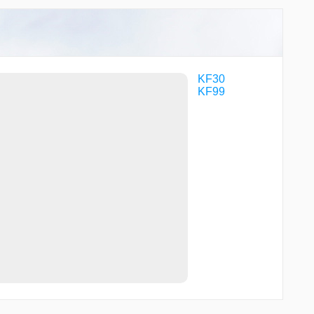
KF30
KF99