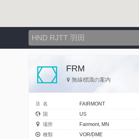
FRM
無線標識の案内
名
FAIRMONT
国
US
場所
Fairmont, MN
種類
VOR/DME