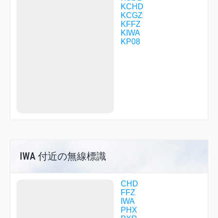
GYANT
KCHD
HALLB
KCGZ
HAMEK
KFFZ
HANLR
KIWA
HAQJU
KP08
HICHI
IFNUR
JAGAL
JIPON
JURED
KADRE
LEHHI
MADOG
OCATU
ONEKE
OPUYE
ORIYE
OTRRR
IWA 付近の無線標識
PADPE
PEVDE
PUKRE
CHD
QWERK
FFZ
RAMIN
IWA
SEELI
PHX
SEZUW