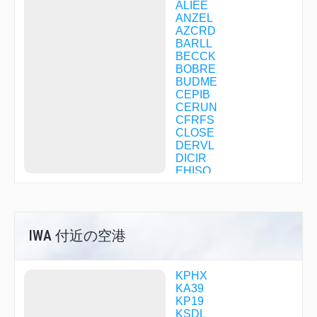
ALIEE
ANZEL
AZCRD
BARLL
BECCK
BOBRE
BUDME
CEPIB
CERUN
CFRFS
CLOSE
DERVL
DICIR
EHISO
EMMEE
FEVTI
FINAP
FIXAR
IWA 付近の空港
FOLOM
GEJRI
GESRT
GFOUR
KPHX
GIPSE
KA39
GOFBI
KP19
GOYEB
KSDL