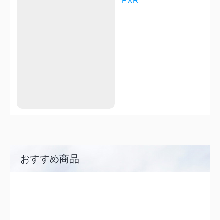
PXR
SLIEE
SNOWL
TEYYI
TODRE
TOXIE
TYLIK
UVIYO
VNILA
VPMHS
VPSSS
VPSTN
WARTY
ZAMEX
ZEMOS
ZENAM
おすすめ商品