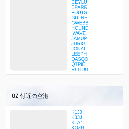
CEYLU
EPARR
FOUTS
GULNE
GWEBB
HOUND
IWAVE
JAMUP
JDRIG
JONAL
LEEPH
QASQO
QTPIE
REHOB
RUCKR
RURAE
TIYUN
USPEC
OZ 付近の空港
WIBIN
K1J0
K33J
K1A4
KOZR