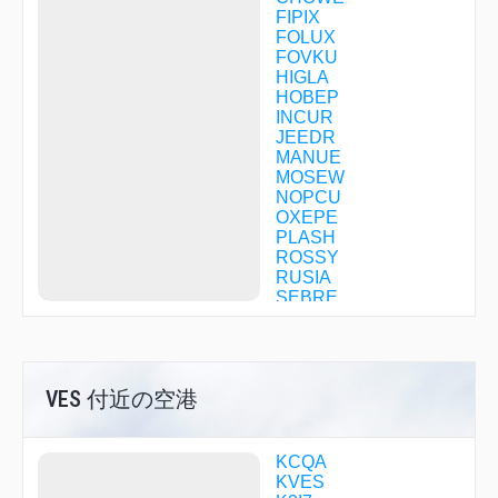
FIPIX
FOLUX
FOVKU
HIGLA
HOBEP
INCUR
JEEDR
MANUE
MOSEW
NOPCU
OXEPE
PLASH
ROSSY
RUSIA
SEBRE
SOWDO
SRGNT
TABOE
TOKAY
VES 付近の空港
VERYU
ZIDNI
KCQA
KVES